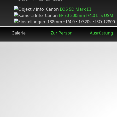
Canon
EOS 5D Mark III
Canon
EF 70-200mm f/4.0 L IS USM
138mm • f/4.0 • 1/320s • ISO 12800
Galerie
Zur Person
Ausrüstung