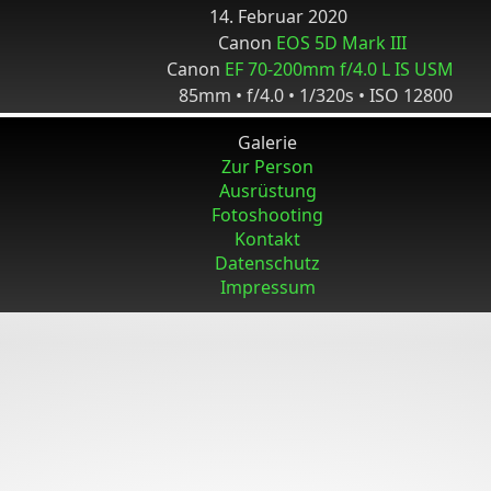
14. Februar 2020
Canon
EOS 5D Mark III
Canon
EF 70-200mm f/4.0 L IS USM
85mm • f/4.0 • 1/320s • ISO 12800
Galerie
Zur Person
Ausrüstung
Fotoshooting
Kontakt
Datenschutz
Impressum