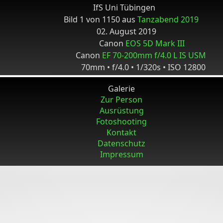
IfS Uni Tübingen
Bild 1 von 1150 aus
Tanzabend 2019
02. August 2019
Canon
EOS 5D Mark III
Canon
EF 70-200mm f/4.0 L IS USM
70mm • f/4.0 • 1/320s • ISO 12800
Galerie
Zur Person
Ausrüstung
Fotoshooting
Kontakt
Datenschutz
Impressum