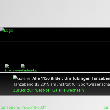
Alle 1150 Bilder: Uni Tübingen Tanzabe
Tanzabend IfS 2019 am Institut für Sportwissenschaf
Zurück zur "Best-of" Galerie wechseln
tanzabend-ifs-2019-0001
tan