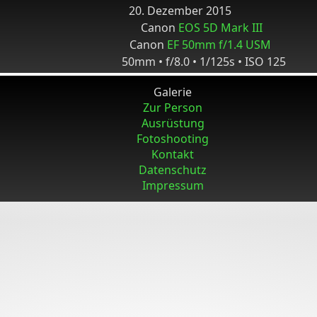
20. Dezember 2015
Canon
EOS 5D Mark III
Canon
EF 50mm f/1.4 USM
50mm • f/8.0 • 1/125s • ISO 125
Galerie
Zur Person
Ausrüstung
Fotoshooting
Kontakt
Datenschutz
Impressum