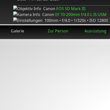
Canon
EOS 5D Mark III
Canon
EF 70-200mm f/4.0 L IS USM
100mm • f/4.0 • 1/320s • ISO 12800
Galerie
Zur Person
Ausrüstung