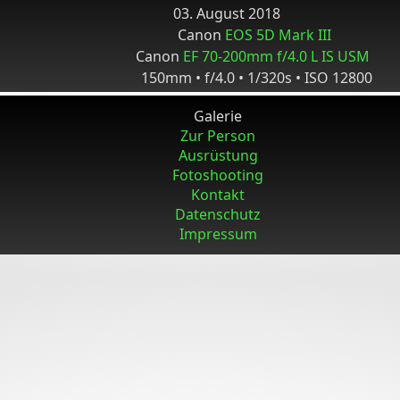
03. August 2018
Canon
EOS 5D Mark III
Canon
EF 70-200mm f/4.0 L IS USM
150mm • f/4.0 • 1/320s • ISO 12800
Galerie
Zur Person
Ausrüstung
Fotoshooting
Kontakt
Datenschutz
Impressum