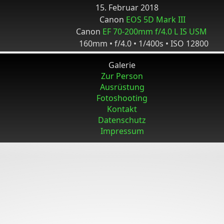
15. Februar 2018
Canon
EOS 5D Mark III
Canon
EF 70-200mm f/4.0 L IS USM
160mm • f/4.0 • 1/400s • ISO 12800
Galerie
Zur Person
Ausrüstung
Fotoshooting
Kontakt
Datenschutz
Impressum