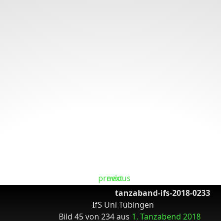
tanzaband-ifs-2018-0233
IfS Uni Tübingen
Bild 45 von 234 aus
1. Tanzabend 2018