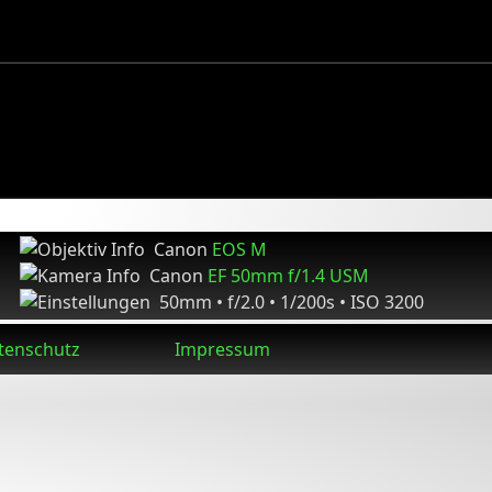
Canon
EOS M
Canon
EF 50mm f/1.4 USM
50mm • f/2.0 • 1/200s • ISO 3200
tenschutz
Impressum