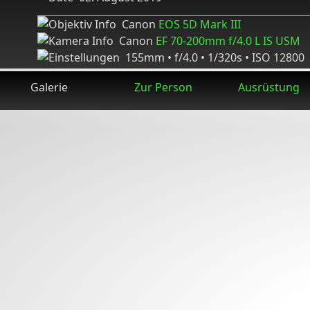
Canon
EOS 5D Mark III
Canon
EF 70-200mm f/4.0 L IS USM
155mm • f/4.0 • 1/320s • ISO 12800
Galerie
Zur Person
Ausrüstung