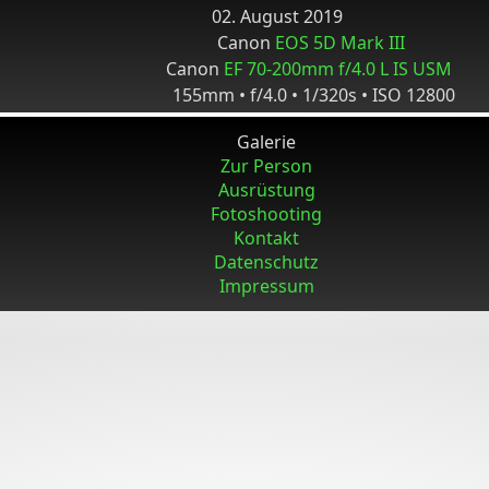
02. August 2019
Canon
EOS 5D Mark III
Canon
EF 70-200mm f/4.0 L IS USM
155mm • f/4.0 • 1/320s • ISO 12800
Galerie
Zur Person
Ausrüstung
Fotoshooting
Kontakt
Datenschutz
Impressum