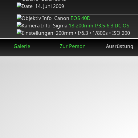
14. Juni 2009
Canon
EOS 40D
Sigma
18-200mm f/3.5-6.3 DC OS
200mm • f/6.3 • 1/800s • ISO 200
Galerie
Zur Person
Ausrüstung