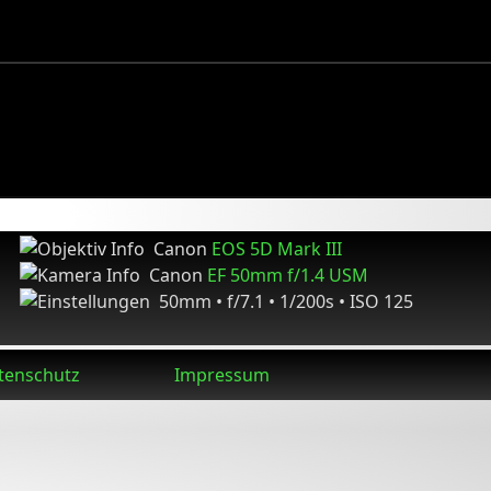
Canon
EOS 5D Mark III
Canon
EF 50mm f/1.4 USM
50mm • f/7.1 • 1/200s • ISO 125
tenschutz
Impressum