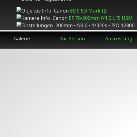
Canon
EOS 5D Mark III
Canon
EF 70-200mm f/4.0 L IS USM
200mm • f/4.0 • 1/320s • ISO 12800
Galerie
Zur Person
Ausrüstung