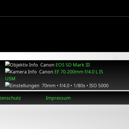
Canon
EOS 5D Mark III
Canon
EF 70-200mm f/4.0 L IS
USM
70mm • f/4.0 • 1/80s • ISO 5000
tenschutz
Impressum