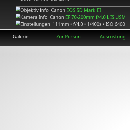
Canon
EOS 5D Mark III
Canon
EF 70-200mm f/4.0 L IS USM
111mm • f/4.0 • 1/400s • ISO 6400
Galerie
Zur Person
Ausrüstung