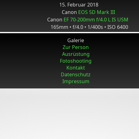
15. Februar 2018
Canon
EOS 5D Mark III
Canon
EF 70-200mm f/4.0 L IS USM
165mm • f/4.0 • 1/400s • ISO 6400
Galerie
Zur Person
Ausrüstung
Fotoshooting
Kontakt
Datenschutz
Impressum