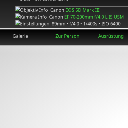
Canon
EOS 5D Mark III
Canon
EF 70-200mm f/4.0 L IS USM
89mm • f/4.0 • 1/400s • ISO 6400
Galerie
Zur Person
Ausrüstung